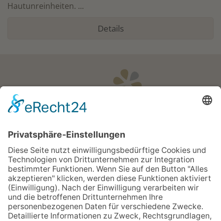
Hautunreinheiten. ...
Details
Öffnungszeiten
Apotheken Notdienst:
Bereitschaftsdienste