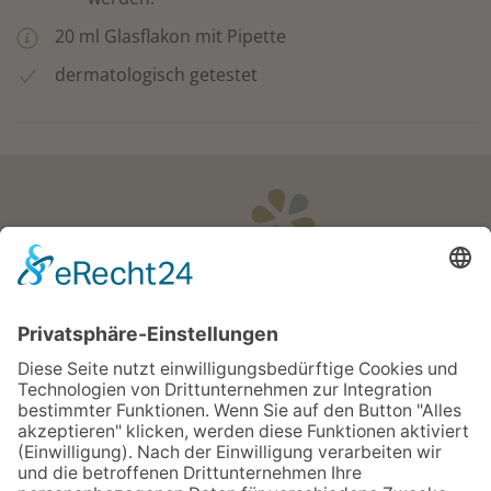
20 ml Glasflakon mit Pipette
dermatologisch getestet
Öffnungszeiten
Apotheken Notdienst: