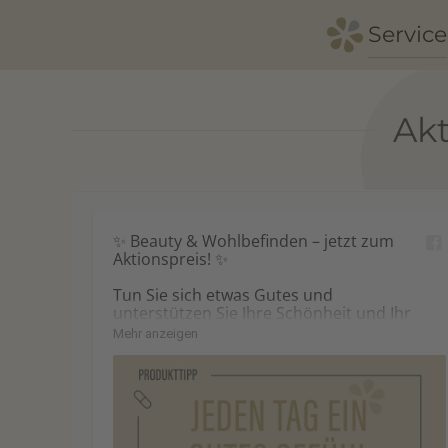
Service
Zum Hauptinhalt springen
Ak
✨ Beauty & Wohlbefinden – jetzt zum 
Aktionspreis! ✨

Tun Sie sich etwas Gutes und 
unterstützen Sie Ihre Schönheit und Ihr 
Wohlbefinden mit unseren 
Mehr anzeigen
ausgewählten Aktionsprodukten. 💚

💖 Kollagen Drink

• mit VERISOL® Kollagenpeptiden & 
Hyaluronsäure

• unterstützt Hautelastizität & 