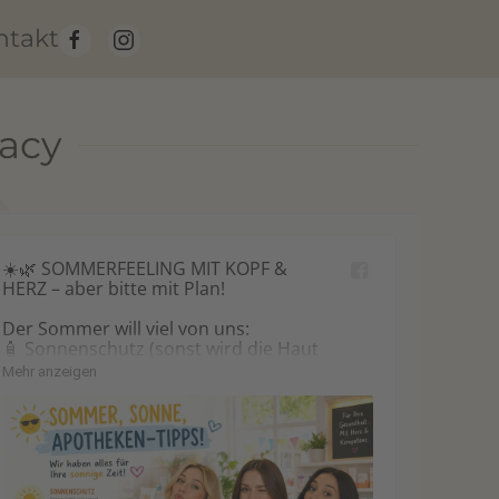
ntakt
acy
☀️🌿 SOMMERFEELING MIT KOPF & 
HERZ – aber bitte mit Plan!

Der Sommer will viel von uns:

🧴 Sonnenschutz (sonst wird die Haut 
zum Schnitzel à la Sonnenbrand)

Mehr anzeigen
💧 genug trinken (Körper bitte nicht auf 
„Durstmodus: Endgegner“ stellen)

🚶 Bewegung (aber gern im Schatten, 
nicht auf der Asphalt-Pfanne)

🦟 Schutz vor Insektenstichen (die 
kleinen Summ-Dramatiker haben 