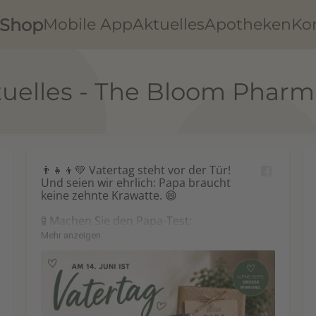
Shop
Mobile App
Aktuelles
Apotheken
Ko
tuelles - The Bloom Pharm
👨‍👧‍👦💚 Vatertag steht vor der Tür!

Und seien wir ehrlich: Papa braucht 
keine zehnte Krawatte. 😄

🧪 Machen Sie den Papa-Test:

Welcher Typ ist Ihr Vater?

Mehr anzeigen
🌲 A = Der Abenteurer

🛋️ B = Der Genießer

🔧 C = Der Macher

❤️ D = Der Herzmensch
