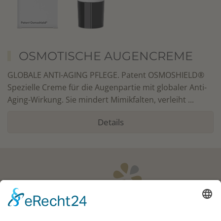
OSMOTISCHE AUGENCREME
GLOBALE ANTI-AGING PFLEGE. Patent OSMOSHIELD®
Spezielle Creme für die Augenpartie mit globaler Anti-
Aging-Wirkung. Sie mindert Mimikfalten, verleiht ...
Details