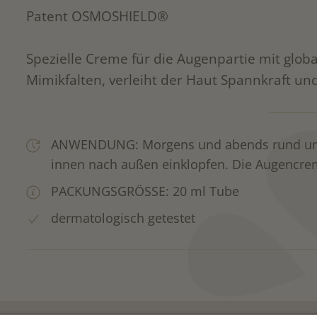
Patent OSMOSHIELD®
Spezielle Creme für die Augenpartie mit globa
Mimikfalten, verleiht der Haut Spannkraft und 
ANWENDUNG: Morgens und abends rund um d
innen nach außen einklopfen. Die Augencrem
PACKUNGSGRÖSSE: 20 ml Tube
dermatologisch getestet