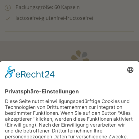
Packungsgröße: 60 Kapseln
lactosefrei-glutenfrei-fructosefrei
Öffnungszeiten
Apotheken Notdienst:
Bereitschaftsdienste