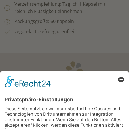
Verzehrsempfehlung: Täglich 1 Kapsel mit
reichlich Flüssigkeit einnehmen
Packungsgröße: 60 Kapseln
vegan-lactosefrei-glutenfrei
Öffnungszeiten