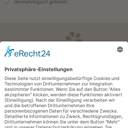
dermatologisch getestet
Öffnungszeiten
Apotheken Notdienst:
Bereitschaftsdienste