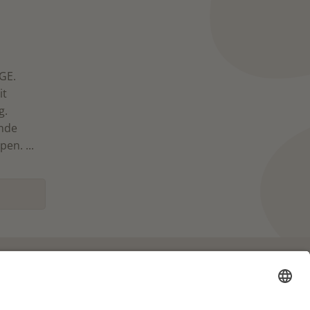
GE.
it
g.
nde
pen. ...
Partner