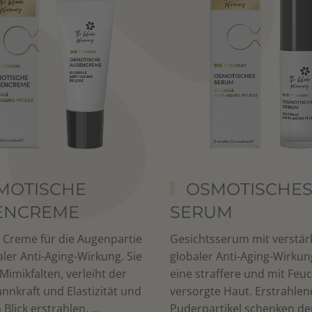
MOTISCHE
OSMOTISCHE
ENCREME
SERUM
e Creme für die Augenpartie
Gesichtsserum mit verstär
aler Anti-Aging-Wirkung. Sie
globaler Anti-Aging-Wirkun
Mimikfalten, verleiht der
eine straffere und mit Feuc
nnkraft und Elastizität und
versorgte Haut. Erstrahle
 Blick erstrahlen. ...
Puderpartikel schenken der 