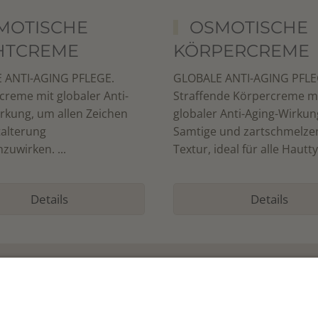
MOTISCHE
OSMOTISCHE
HTCREME
KÖRPERCREME
 ANTI-AGING PFLEGE.
GLOBALE ANTI-AGING PFLE
creme mit globaler Anti-
Straffende Körpercreme m
rkung, um allen Zeichen
globaler Anti-Aging-Wirkun
alterung
Samtige und zartschmelze
zuwirken. ...
Textur, ideal für alle Hautty
Details
Details