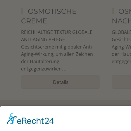
OSMOTISCHE
OS
CREME
NAC
REICHHALTIGE TEXTUR GLOBALE
GLOBALE
ANTI-AGING PFLEGE.
Gesichts
Gesichtscreme mit globaler Anti-
Aging-Wi
Aging-Wirkung, um allen Zeichen
der Haut
der Hautalterung
entgegen
entgegenzuwirken. ...
Details