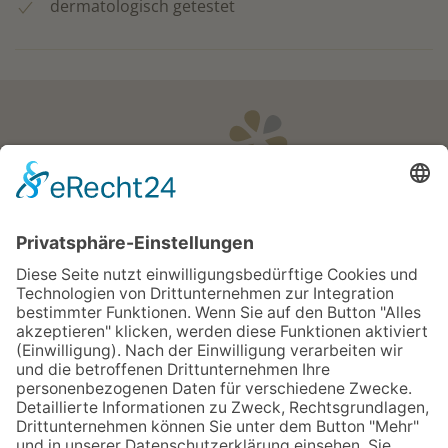
dermatologisch getestet
Öffnungszeiten
Apotheken Notdienst:
Bereitschaftsdienste