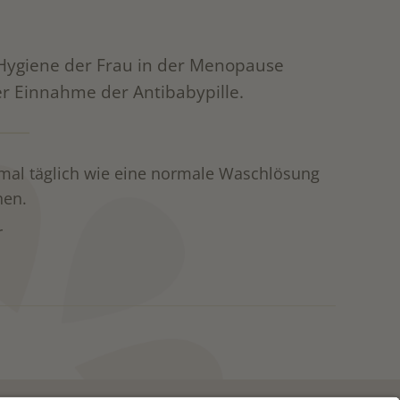
e Hygiene der Frau in der Menopause
 Einnahme der Antibabypille.
mal täglich wie eine normale Waschlösung
hen.
r