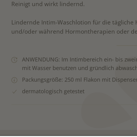
Reinigt und wirkt lindernd.
Lindernde Intim-Waschlotion für die täglich
und/oder während Hormontherapien oder der
ANWENDUNG: Im Intimbereich ein- bis zwei
mit Wasser benutzen und gründlich abwasc
Packungsgröße: 250 ml Flakon mit Dispense
dermatologisch getestet