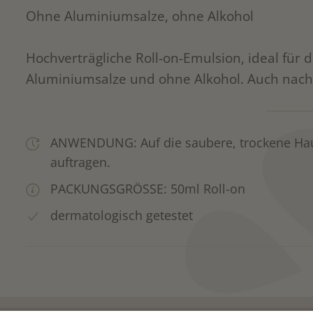
Ohne Aluminiumsalze, ohne Alkohol
Hochverträgliche Roll-on-Emulsion, ideal für
Aluminiumsalze und ohne Alkohol. Auch nach
ANWENDUNG: Auf die saubere, trockene Haut
auftragen.
PACKUNGSGRÖSSE: 50ml Roll-on
dermatologisch getestet