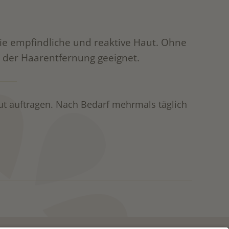
 die empfindliche und reaktive Haut. Ohne
 der Haarentfernung geeignet.
 auftragen. Nach Bedarf mehrmals täglich