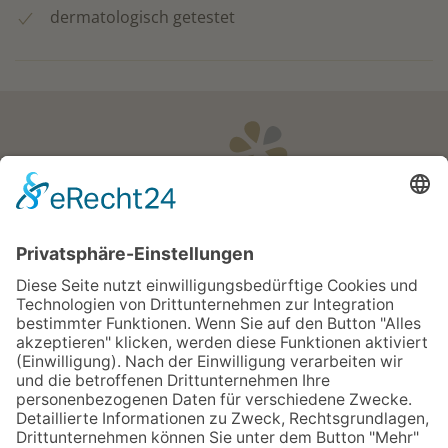
dermatologisch getestet
Öffnungszeiten
Apotheken Notdienst:
Bereitschaftsdienste