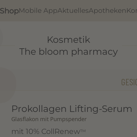
Shop
Mobile App
Aktuelles
Apotheken
Ko
Kosmetik
The bloom pharmacy
GESI
Prokollagen Lifting-Serum
Glasflakon mit Pumpspender
mit 10% CollRenew
TM