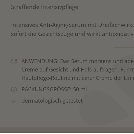
Straffende Intensivpflege
Intensives Anti-Aging-Serum mit Dreifachwirkun
sofort die Gesichtszüge und wirkt antioxidati
ANWENDUNG: Das Serum morgens und abends
Creme auf Gesicht und Hals auftragen. Für 
Hautpflege-Routine mit einer Creme der Lini
PACKUNGSGRÖSSE: 50 ml
dermatologisch getestet