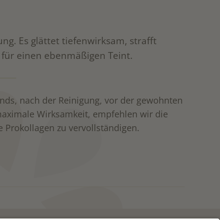
g. Es glättet tiefenwirksam, strafft
v für einen ebenmäßigen Teint.
, nach der Reinigung, vor der gewohnten
maximale Wirksamkeit, empfehlen wir die
e Prokollagen zu vervollständigen.