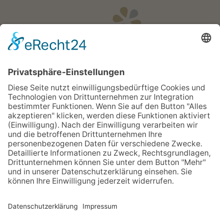
Öffnungszeiten
Apotheken Notdienst:
Bereitschaftsdienste
Partner
Newsletter
Sitemap